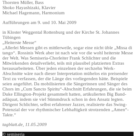
Thorsten Müller, Bass
Shoko Hayashizaki, Klavier
Michael Hagemann, Harmonium
Aufführungen am 9. und 10. Mai 2009
in Kloster Weggental Rottenburg und der Kirche St. Johannes
Tübingen
„Heiterste Messe“
„Allerlei Messen gibt es mittlerweile, sogar eine nicht üble „Missa di
tango“. Rossinis Werk aber ist nach wie vor die wohl heiterste Messe
der Welt. Was Semiseria-Chorleiter Frank Schlichter und die
Mitwirkenden detailverliebt, teils mit plausibel platzierten Extras
herausarbeiteten. Über jeden einzelnen der sechzehn Werk-
Abschnitte wäre nach dieser Interpretation mühelos ein preisender
Text zu verfassen, der die Länge des vorliegenden hätte. Beispiele
seien angeführt. Da mobilisierten die Sängerinnen und Sänger des
Chors im „Cum Sancto Spiritu“-Abschnitt Erfahrungen, die sie beim
Duke Ellington-Projekt gesammelt hatten, artikulierten Big Band-
adäquat, indem sie viel Stimmdruck schon in den Ansatz legten.
Dirigent Schlichter, selbst erfahrener Jazzer, realisierte das Swing-
Potenzial der vor rhythmischer Lebhaftigkeit strotzenden „Amen“-
Takte.“
tagblatt.de, 11.05.2009
© semiseria