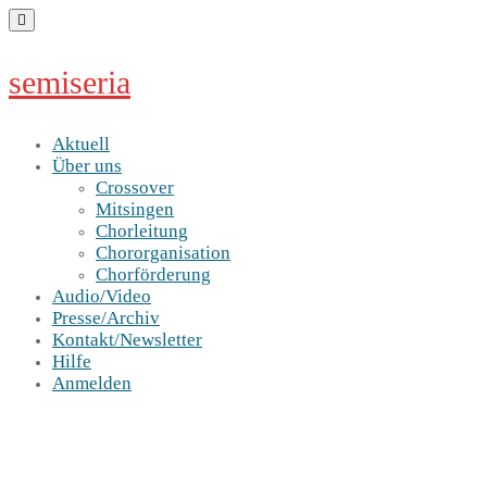
Skip
to
content
semiseria
Aktuell
Über uns
Crossover
Mitsingen
Chorleitung
Chororganisation
Chorförderung
Audio/Video
Presse/Archiv
Kontakt/Newsletter
Hilfe
Anmelden