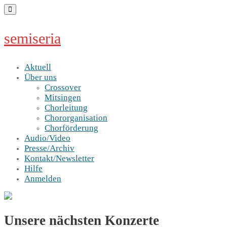
Skip
to
content
semiseria
Aktuell
Über uns
Crossover
Mitsingen
Chorleitung
Chororganisation
Chorförderung
Audio/Video
Presse/Archiv
Kontakt/Newsletter
Hilfe
Anmelden
Unsere nächsten Konzerte