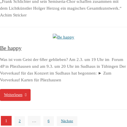
„Frank Schlichter und sein Semiseria-Chor schaffen zusammen mit
dem Lichtkünstler Holger Herzog ein magisches Gesamtkunstwerk.“
Achim Stricker
Be happy
Was ist vom Geist der 68er geblieben? Am 2.3. um 19 Uhr im Forum
4P in Pliezhausen und am 9.3. um 20 Uhr im Sudhaus in Tübingen Der
Vorverkauf für das Konzert im Sudhaus hat begonnen: ► Zum
Vorverkauf Karten für Pliezhausen
Weiterlesen
Seitennummerierung
1
…
2
6
Nächste
der